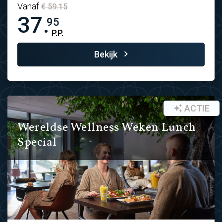
Vanaf
€ 59.15
37.
95
P.P.
Bekijk
ACTIE
Wereldse Wellness Weken Lunch
Special