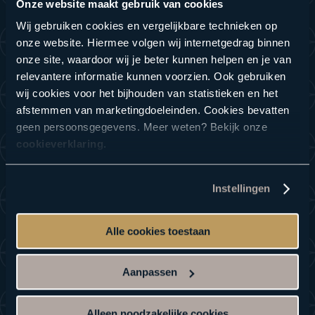
Onze website maakt gebruik van cookies
Wij gebruiken cookies en vergelijkbare technieken op
onze website. Hiermee volgen wij internetgedrag binnen
All inclusive
onze site, waardoor wij je beter kunnen helpen en je van
relevantere informatie kunnen voorzien. Ook gebruiken
wij cookies voor het bijhouden van statistieken en het
afstemmen van marketingdoeleinden. Cookies bevatten
geen persoonsgegevens. Meer weten? Bekijk onze
cookieverklaring
.
Instellingen
Entree vanaf 10:00 uur
Koffie of thee met gebak
Alle cookies toestaan
Belegd broodje naar keuze tot 17:00 uur
Hoofdgerecht naar keuze
Aanpassen
Dessert naar keuze
3 drankjes naar keuze (non-alcoholisch)*
Behandeling naar keuze van 25 min**
Alleen noodzakelijke cookies