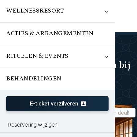
WELLNESSRESORT
ACTIES & ARRANGEMENTEN
RITUELEN & EVENTS
Acties en arrangementen bij
Veluwse Bron
BEHANDELINGEN
E-ticket verzilveren
Super deal!
Zomeractie TREATMENTS®
Reservering wijzigen