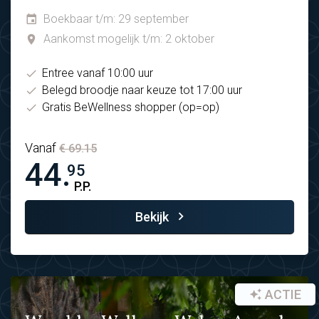
Boekbaar t/m: 29 september
Aankomst mogelijk t/m: 2 oktober
Entree vanaf 10:00 uur
Belegd broodje naar keuze tot 17:00 uur
Gratis BeWellness shopper (op=op)
Vanaf
€ 69.15
44.
95
P.P.
Bekijk
ACTIE