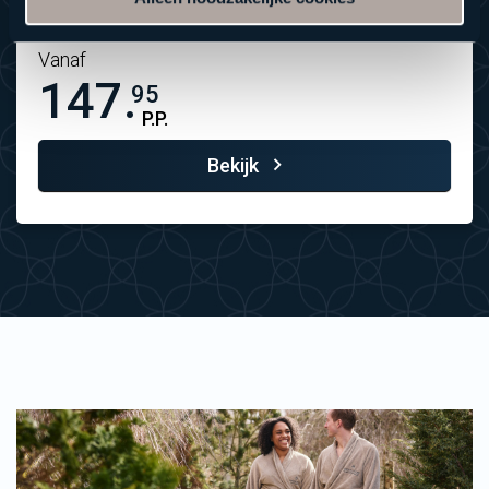
Vanaf
147.
95
P.P.
Bekijk