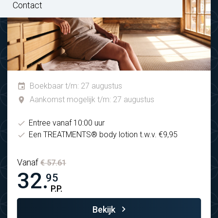
Contact
Boekbaar t/m: 27 augustus
Aankomst mogelijk t/m: 27 augustus
Entree vanaf 10:00 uur
Een TREATMENTS® body lotion t.w.v. €9,95
Vanaf
€ 57.61
32.
95
P.P.
Bekijk