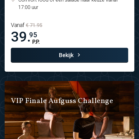
17:00 uur
Vanaf
€ 71.95
39.
95
P.P.
Bekijk
VIP Finale Aufguss Challenge