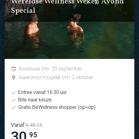
Wereldse Wellness Weken Avond
Special
Boekbaar t/m: 29 september
Aankomst mogelijk t/m: 2 oktober
Entree vanaf 16:30 uur
Bite naar keuze
Gratis BeWellness shopper (op=op)
Vanaf
€ 49.15
30.
95