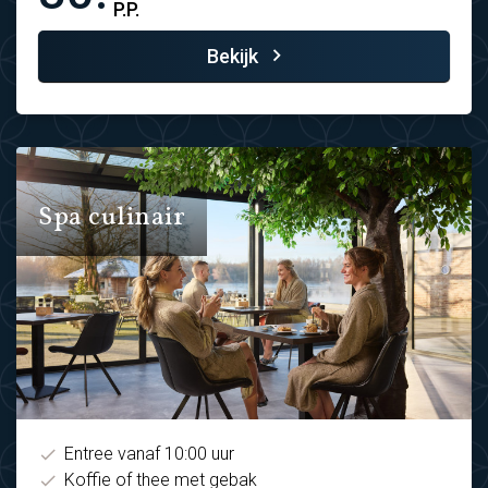
P.P.
Bekijk
Spa culinair
Entree vanaf 10:00 uur
Koffie of thee met gebak