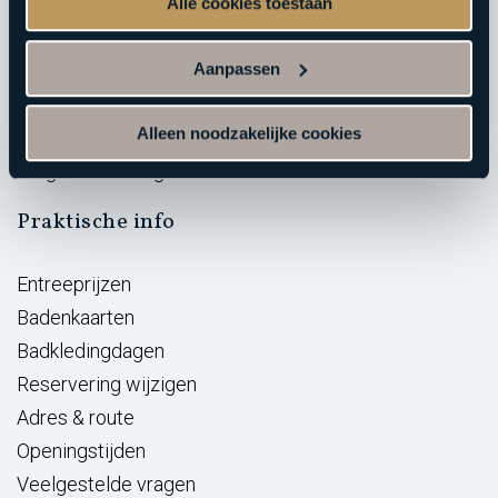
Arrangementen
Alle cookies toestaan
Vacatures
Aanpassen
BeWellness
Massage opleidingen
Alleen noodzakelijke cookies
Wellness Giftcard
Aufguss Challenge
Praktische info
Entreeprijzen
Badenkaarten
Badkledingdagen
Reservering wijzigen
Adres & route
Openingstijden
Veelgestelde vragen