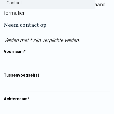
Contact
persvoorlichter is te bereiken via onderstaand
formulier.
Neem contact op
Velden met * zijn verplichte velden.
Voornaam*
Tussenvoegsel(s)
Achternaam*