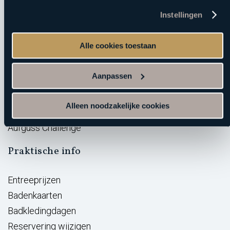
Acties
Instellingen
E-ticket verzilveren
Saunabon
Alle cookies toestaan
Arrangementen
Vacatures
Aanpassen
BeWellness
Massage opleidingen
Alleen noodzakelijke cookies
Wellness Giftcard
Aufguss Challenge
Praktische info
Entreeprijzen
Badenkaarten
Badkledingdagen
Reservering wijzigen