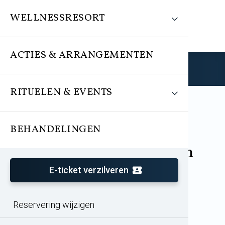
WELLNESSRESORT
ACTIES & ARRANGEMENTEN
Reserveren
RITUELEN & EVENTS
BEHANDELINGEN
Arrangement
Wereldse Wellness Weken
Avond Special
E-ticket verzilveren
Reservering wijzigen
Entree vanaf 16:30 uur