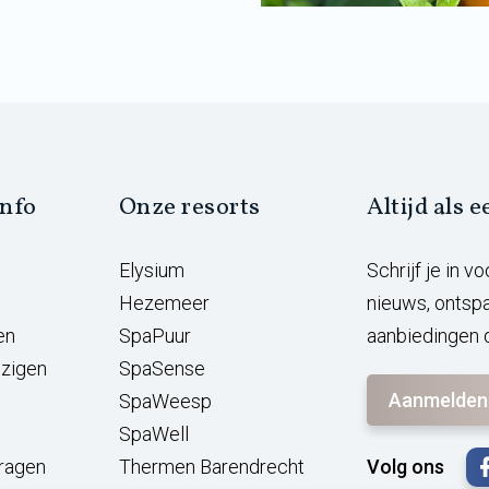
info
Onze resorts
Altijd als 
Elysium
Schrijf je in 
Hezemeer
nieuws, ontsp
en
SpaPuur
aanbiedingen d
jzigen
SpaSense
Aanmelden
SpaWeesp
SpaWell
vragen
Thermen Barendrecht
Volg ons