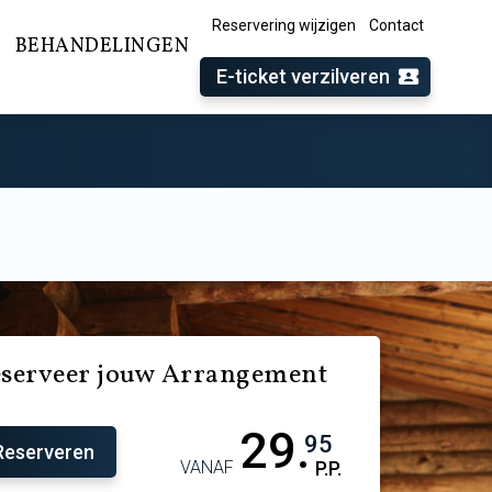
Reservering wijzigen
Contact
BEHANDELINGEN
E-ticket verzilveren
serveer jouw Arrangement
29.
95
Reserveren
VANAF
P.P.