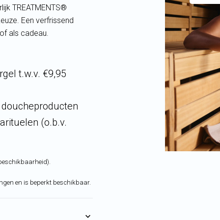
heerlijk TREATMENTS®
euze. Een verfrissend
of als cadeau.
l t.w.v. €9,95
n doucheproducten
ituelen (o.b.v.
beschikbaarheid).
ringen en is beperkt beschikbaar.