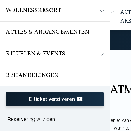
WELLNESSRESORT
WELLNESSRESORT
ACT
AR
ACTIES & ARRANGEMENTEN
RITUELEN & EVENTS
BEHANDELINGEN
Arrangement
Lenteactie TREA
E-ticket verzilveren
Reservering wijzigen
Ontsnap aan de drukte van alledag en geniet van 
lentesfeer. Laat je omringen door rust en warmte 