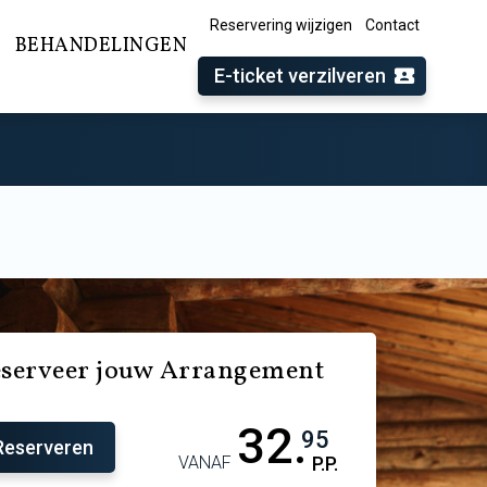
Reservering wijzigen
Contact
BEHANDELINGEN
E-ticket verzilveren
serveer jouw Arrangement
32.
95
Reserveren
VANAF
P.P.