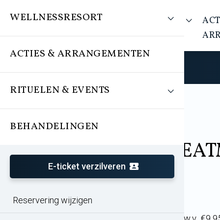
WELLNESSRESORT
WELLNESSRESORT
ACT
AR
ACTIES & ARRANGEMENTEN
RITUELEN & EVENTS
BEHANDELINGEN
Arrangement
Zomeractie TREA
E-ticket verzilveren
Reservering wijzigen
Entree vanaf 10:00 uur
TREATMENTS® body lotion t.w.v. €9,9