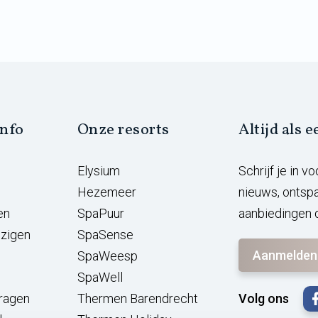
info
Onze resorts
Altijd als 
Elysium
Schrijf je in 
Hezemeer
nieuws, ontsp
en
SpaPuur
aanbiedingen d
jzigen
SpaSense
Aanmelden
SpaWeesp
SpaWell
vragen
Thermen Barendrecht
Volg ons