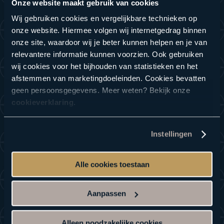
Onze website maakt gebruik van cookies
Wij gebruiken cookies en vergelijkbare technieken op
onze website. Hiermee volgen wij internetgedrag binnen
All inclusive
onze site, waardoor wij je beter kunnen helpen en je van
relevantere informatie kunnen voorzien. Ook gebruiken
wij cookies voor het bijhouden van statistieken en het
afstemmen van marketingdoeleinden. Cookies bevatten
geen persoonsgegevens. Meer weten? Bekijk onze
cookieverklaring
.
Instellingen
Entree vanaf 10:00 uur
Koffie of thee met gebak
Alle cookies toestaan
Belegd broodje naar keuze tot 17:00 uur
Hoofdgerecht naar keuze
Aanpassen
Dessert naar keuze
3 drankjes naar keuze (non-alcoholisch)*
Behandeling naar keuze van 25 min**
Alleen noodzakelijke cookies