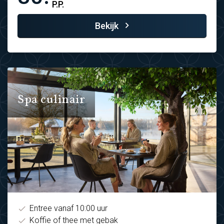
P.P.
Bekijk
Spa culinair
Entree vanaf 10:00 uur
Koffie of thee met gebak