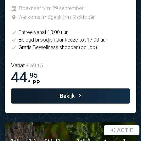
Boekbaar t/m: 29 september
Aankomst mogelijk t/m: 2 oktober
Entree vanaf 10:00 uur
Belegd broodje naar keuze tot 17:00 uur
Gratis BeWellness shopper (op=op)
Vanaf
€ 69.15
44.
95
P.P.
Bekijk
ACTIE