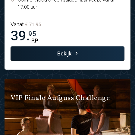
17:00 uur
Vanaf
€ 71.95
39.
95
P.P.
Bekijk
VIP Finale Aufguss Challenge