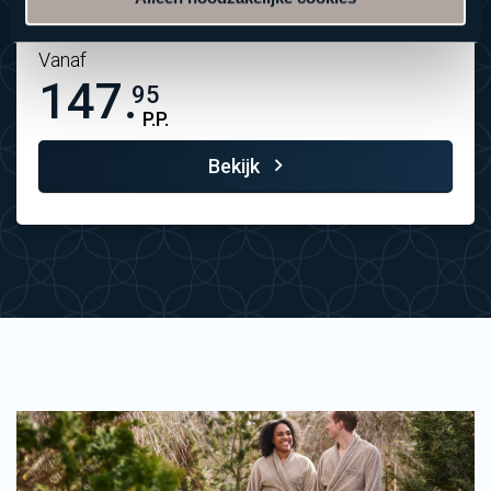
Vanaf
147.
95
P.P.
Bekijk