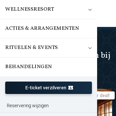
WELLNESSRESORT
ACTIES & ARRANGEMENTEN
RITUELEN & EVENTS
Acties en arrangementen bij
Veluwse Bron
BEHANDELINGEN
E-ticket verzilveren
Super deal!
Zomeractie TREATMENTS®
Reservering wijzigen