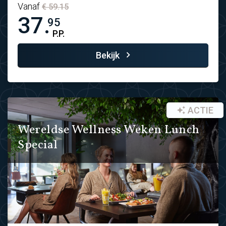
Vanaf
€ 59.15
37.
95
P.P.
Bekijk
ACTIE
Wereldse Wellness Weken Lunch
Special