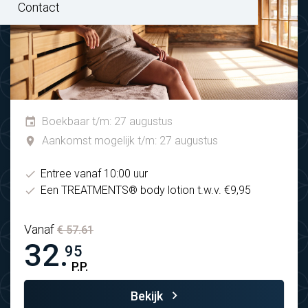
Contact
Boekbaar t/m: 27 augustus
Aankomst mogelijk t/m: 27 augustus
Entree vanaf 10:00 uur
Een TREATMENTS® body lotion t.w.v. €9,95
Vanaf
€ 57.61
32.
95
P.P.
Bekijk