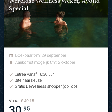
Wereldse Wellness Weken Avond
Special
Boekbaar t/m: 29 september
Aankomst mogelijk t/m: 2 oktober
Entree vanaf 16:30 uur
Bite naar keuze
Gratis BeWellness shopper (op=op)
Vanaf
€ 49.15
30.
95