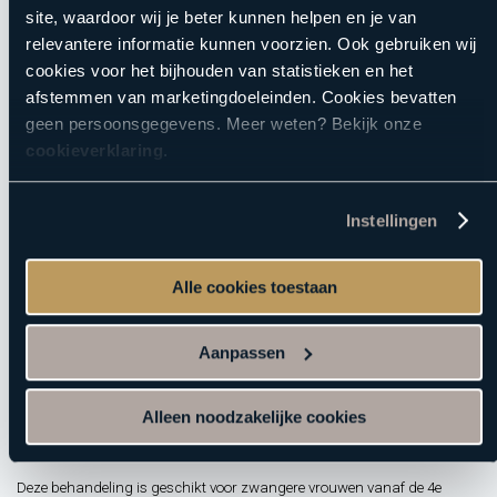
site, waardoor wij je beter kunnen helpen en je van
Duo-wellnesstreatment
relevantere informatie kunnen voorzien. Ook gebruiken wij
cookies voor het bijhouden van statistieken en het
afstemmen van marketingdoeleinden. Cookies bevatten
Keuze
geen persoonsgegevens. Meer weten? Bekijk onze
cookieverklaring
.
De duo-
wellnesstreatment
is een ontspannen
Instellingen
verwenbehandeling van 50 minuten waarbij jullie samen
genieten, terwijl één behandelaar jullie om de beurt
Alle cookies toestaan
behandelt. Denk aan warme kompressen, een zachte
gezichtsbehandeling, scrub en massage van de armen en
handen en een scrub, massage en
Aanpassen
verzorgende
crèmepakking
voor de benen. Alles draait om
rust, aandacht en ontspanning. Perfect om even echt
Alleen noodzakelijke cookies
samen op te laden.
Deze behandeling is geschikt voor zwangere vrouwen vanaf de 4e