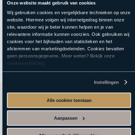
Ontspan met deze
hamambehandeling
van 25 minuten.
Onze website maakt gebruik van cookies
Tijdens de behandeling wordt je huid grondig gescrubd en
Wij gebruiken cookies en vergelijkbare technieken op onze
gereinigd met een zachte schuimbehandeling. Geniet van
website. Hiermee volgen wij internetgedrag binnen onze
de rust terwijl je bloedsomloop wordt gestimuleerd en je
site, waardoor wij je beter kunnen helpen en je van
huid na afloop schoon, fris en fluweelzacht aanvoelt.
relevantere informatie kunnen voorzien. Ook gebruiken wij
cookies voor het bijhouden van statistieken en het
Wanneer je zwanger bent, kan je deze behandeling helaas niet
afstemmen van marketingdoeleinden. Cookies bevatten
ondergaan.
geen persoonsgegevens. Meer weten? Bekijk onze
cookieverklaring
.
Instellingen
Alle cookies toestaan
Direct naar
Aanpassen
Sauna