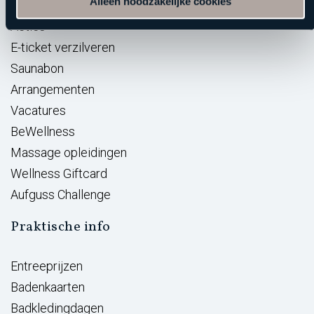
Alleen noodzakelijke cookies
Reserveren
Acties
E-ticket verzilveren
Saunabon
Arrangementen
Vacatures
BeWellness
Massage opleidingen
Wellness Giftcard
Aufguss Challenge
Praktische info
Entreeprijzen
Badenkaarten
Badkledingdagen