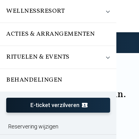
WELLNESSRESORT
ACTIES & ARRANGEMENTEN
Reserveren
RITUELEN & EVENTS
BEHANDELINGEN
Behandeling
Hamam experience 25 min.
E-ticket verzilveren
Oosters reinigingsritueel waarbij dode
Reservering wijzigen
huidcellen worden verwijderd