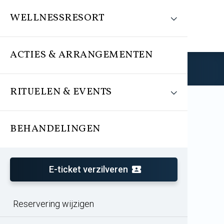
WELLNESSRESORT
ACTIES & ARRANGEMENTEN
Reserveren
RITUELEN & EVENTS
BEHANDELINGEN
Behandeling
Specific skincare 50 min.
E-ticket verzilveren
Huidgerichte behandeling
Reservering wijzigen
Alginaatmasker met diepgaande werking