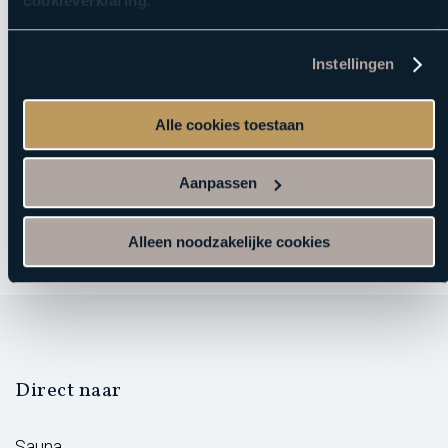
cookieverklaring
.
huidanalyse een keuze uit een van de vier verschillende
unieke alginaatmaskers: het
anti-aging peel-off masker
Instellingen
verbetert de huidstructuur en herstelt de natuurlijke glans,
het
superhydrating peel-off masker
zorgt voor diepe
hydratatie van de huid, het
verjongende cacao peel-off
Alle cookies toestaan
masker
bevordert de verjonging van de huid, en het
vitamine boost peel-off masker
zorgt voor een betere
Aanpassen
bescherming van de huid.
Alleen noodzakelijke cookies
Direct naar
Sauna