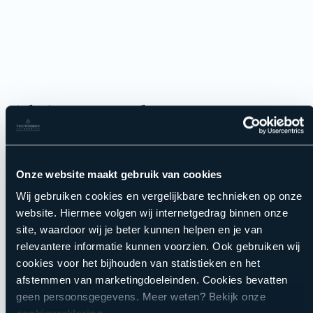
Alginaatmasker
Keuze
Onze website maakt gebruik van cookies
Wij gebruiken cookies en vergelijkbare technieken op onze
website. Hiermee volgen wij internetgedrag binnen onze
Een alginaatmasker, gemaakt van algen, vormt een flexibel
site, waardoor wij je beter kunnen helpen en je van
en rubberachtig masker dat vocht vasthoudt en diep in de
relevantere informatie kunnen voorzien. Ook gebruiken wij
huid doordringt. Het masker heeft tevens een kalmerend en
cookies voor het bijhouden van statistieken en het
verkoelend effect op de huid, waardoor het ideaal is voor
afstemmen van marketingdoeleinden. Cookies bevatten
het kalmeren van irritaties en het verminderen van roodheid.
geen persoonsgegevens. Meer weten? Bekijk onze
De beauty specialist maakt naar aanleiding van de