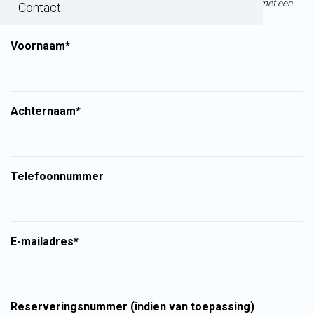
Na het verzenden van het contactformulier ontvang je een mail met een
Contact
referentienummer. Velden met * zijn verplichte velden.
Voornaam*
Achternaam*
Telefoonnummer
E-mailadres*
Reserveringsnummer (indien van toepassing)