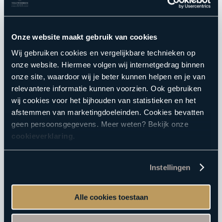
Wellness Giftcard
Aufguss Challenge
Onze website maakt gebruik van cookies
Praktische info
Wij gebruiken cookies en vergelijkbare technieken op
onze website. Hiermee volgen wij internetgedrag binnen
Entreeprijzen
onze site, waardoor wij je beter kunnen helpen en je van
Badenkaarten
relevantere informatie kunnen voorzien. Ook gebruiken
wij cookies voor het bijhouden van statistieken en het
Badkledingdagen
afstemmen van marketingdoeleinden. Cookies bevatten
Reservering wijzigen
geen persoonsgegevens. Meer weten? Bekijk onze
Adres & route
cookieverklaring
.
Openingstijden
Veelgestelde vragen
Instellingen
Ons goede doel
Resort
Alle cookies toestaan
Onze resorts