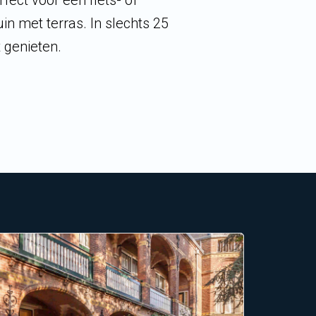
ect voor een fiets- of
in met terras. In slechts 25
 genieten.