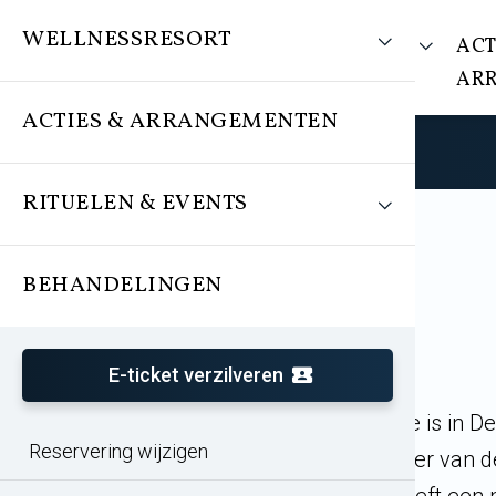
WELLNESSRESORT
WELLNESSRESORT
ACT
AR
ACTIES & ARRANGEMENTEN
RITUELEN & EVENTS
BEHANDELINGEN
E-ticket verzilveren
Fletcher Hotel Gilde is in D
Reservering wijzigen
op slechts 500 meter van d