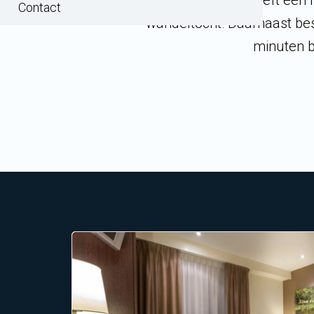
Hanzestad heeft een m
Contact
wandeltocht! Daarnaast besc
minuten b