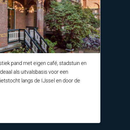
ristiek pand met eigen café, stadstuin en
deaal als uitvalsbasis voor een
fietstocht langs de IJssel en door de