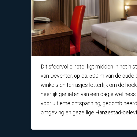
Dit sfeervolle hotel ligt midden in het h
van Deventer, op ca. 500 m van de oude 
winkels en terrasjes letterlijk om de hoek
heerlijk genieten van een dagje wellness
voor ultieme ontspanning, gecombineerd 
omgeving en gezellige Hanzestad-belevi