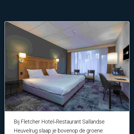
Bij
Fletcher Hotel‑Restaurant Sallandse
Heuvelrug
slaap je bovenop de groene