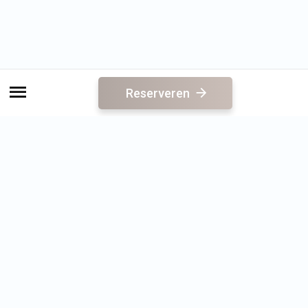
Reserveren
Direct naar
Sauna
Reserveren
Acties
E-ticket verzilveren
Saunabon