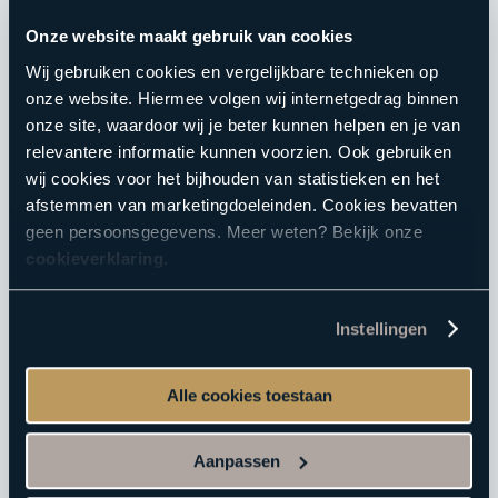
Onze website maakt gebruik van cookies
Direct naar
Wij gebruiken cookies en vergelijkbare technieken op
onze website. Hiermee volgen wij internetgedrag binnen
Sauna
onze site, waardoor wij je beter kunnen helpen en je van
relevantere informatie kunnen voorzien. Ook gebruiken
Reserveren
wij cookies voor het bijhouden van statistieken en het
Acties
afstemmen van marketingdoeleinden. Cookies bevatten
E-ticket verzilveren
geen persoonsgegevens. Meer weten? Bekijk onze
Saunabon
cookieverklaring
.
Arrangementen
Vacatures
Instellingen
BeWellness
Massage opleidingen
Alle cookies toestaan
Wellness Giftcard
Aufguss Challenge
Aanpassen