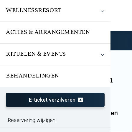
WELLNESSRESORT
ACTIES & ARRANGEMENTEN
Reserveren
RITUELEN & EVENTS
BEHANDELINGEN
Behandelingen / Rituelen
E-ticket verzilveren
Welke behandelingen en/of rituelen
Reservering wijzigen
kan ik reserveren?