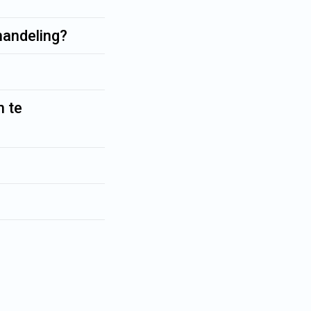
handeling?
n te