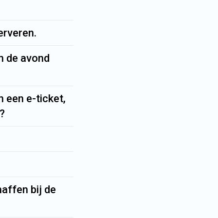
erveren.
in de avond
 een e-ticket,
t?
affen bij de