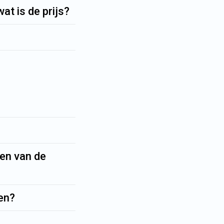
at is de prijs?
ken van de
ren?