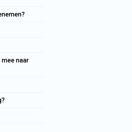
meenemen?
h mee naar
g?