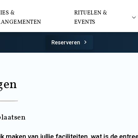
IES &
RITUELEN &
RANGEMENTEN
EVENTS
Reserveren
gen
plaatsen
ik maken van jullie faciliteiten, wat is de entre